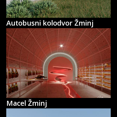
Autobusni kolodvor Žminj
Macel Žminj