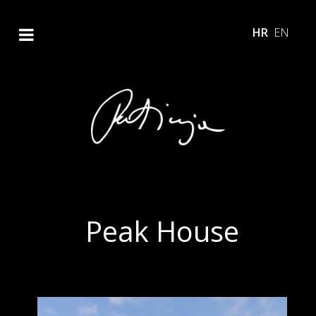
HR
EN
Peak House